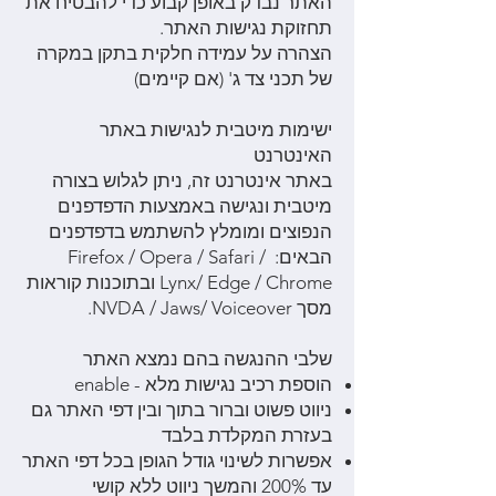
האתר נבדק באופן קבוע כדי להבטיח את
תחזוקת נגישות האתר.
הצהרה על עמידה חלקית בתקן במקרה
של תכני צד ג' (אם קיימים)
ישימות מיטבית לנגישות באתר
האינטרנט
באתר אינטרנט זה, ניתן לגלוש בצורה
מיטבית ונגישה באמצעות הדפדפנים
הנפוצים ומומלץ להשתמש בדפדפנים
הבאים: Firefox / Opera / Safari /
Lynx/ Edge / Chrome ובתוכנות קוראות
מסך NVDA / Jaws/ Voiceover.
שלבי ההנגשה בהם נמצא האתר
הוספת רכיב נגישות מלא - enable
ניווט פשוט וברור בתוך ובין דפי האתר גם
בעזרת המקלדת בלבד
אפשרות לשינוי גודל הגופן בכל דפי האתר
עד 200% והמשך ניווט ללא קושי