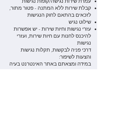
עמדת שירות נגישה/קופות נגישות
קבלת שירות ללא המתנה - פטור מתור,
לזכאים בהתאם לחוק הנגישות
שילוט נגיש
עזרי נגישות וחיות שירות - יש אפשרות
להיכנס לחנות עם חיות שירות, ועזרי
נגישות
דרכי פניה לבקשות, תקלות נגישות
והצעות לשיפור:
במידה ומצאתם באתר האינטרנט בעיה
בנושא הנגישות או שהנכם זקוקים עזרה,
אתם מוזמנים לפנות אלינו דרך רכז
הנגישות של הארגון:
פרטי רכז הנגישות בחברה
שם: דנה קארו
פקס: ‎
03-9050289
דוא״ל:
negishut@fox.co.il
טלפון: ‎
03-5201300
שעות פעילות: בימים א׳–ה׳ ‎09:00–